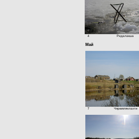
4
Ридалакша
Май
7
Чярккялянлахти