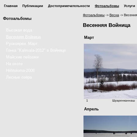
Главная
Публикации
Достопримечательности
Фотоальбомы
Услуги
Фотоальбомы
->
Весна
->
Весення
Фотоальбомы
Весенняя Войница
Высокая вода
Весенняя Войница
Март
Руокоярви. Март
Гонка "Kalevala-2012" в Войнице
Майские пейзажи
На охоте
Hiihtoloma-2008
Лесные озёра
1
Шуаренканнаш
Апрель