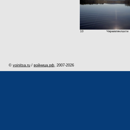
10
Чярккялянлахти
©
voinitsa.ru
/
войница.рф
, 2007-
2026