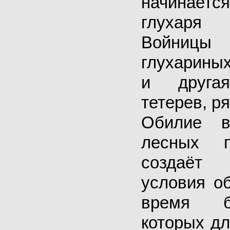
начинает
глухаря 
Войниц
глухарины
и друга
тетерев, р
Обилие в
лесных 
создаёт
условия о
время б
которых дл