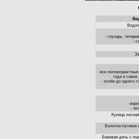
Ви
Водоп
- глухарь, тетере
- 
За
- все половозрастные
года и самок
- особи до одного 
- взр
- в
Куница лесная
Болотно-луговая 
Боровая дичь с по