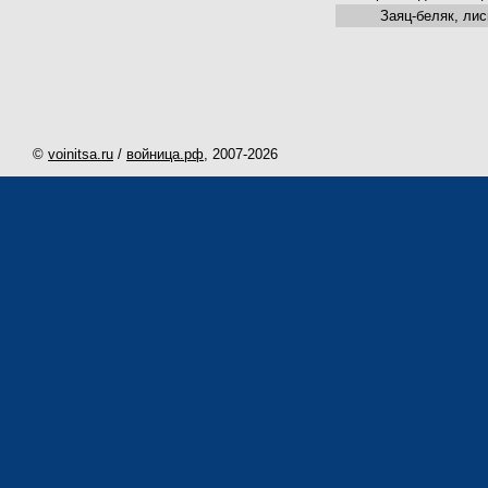
Заяц-беляк, лис
©
voinitsa.ru
/
войница.рф
, 2007-
2026