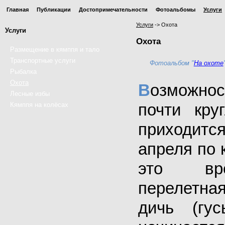
Главная
Публикации
Достопримечательности
Фотоальбомы
Услуги
Услуги
->
Охота
Услуги
Охота
Размещение в кямппя и тало
Транспортные услуги
Фотоальбом "
На охоте
Рыбалка
Охота
В
озможно
Лесные избы
почти кру
Кямппя на колёсах
приходитс
апреля по 
это вре
перелетн
дичь (гус