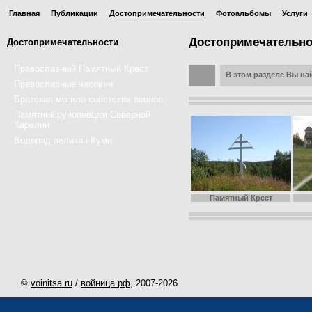
Главная
Публикации
Достопримечательности
Фотоальбомы
Услуги
Достопримечательн
Достопримечательности
Православный Памятный Крест
В этом разделе Вы н
Православные часовни
Братская могила советских воинов
Памятник рунопевцам Северной
Карелии
Водопад-великан Куми
Памятный Крест
©
voinitsa.ru
/
войница.рф
, 2007-
2026