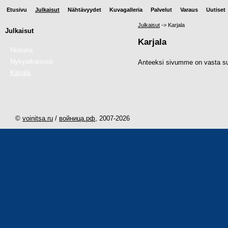
Etusivu
Julkaisut
Nähtävyydet
Kuvagalleria
Palvelut
Varaus
Uutiset
Julkaisut
->
Karjala
Julkaisut
Karjala
Historia
Nykyaikaisuus
Anteeksi sivumme on vasta suu
Karjala
©
voinitsa.ru
/
войница.рф
, 2007-
2026