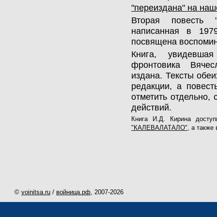
"переиздана" на наш
Вторая повесть "
написанная в 197
посвящена воспомина
Книга, увидевша
фронтовика Вячес
издана. Тексты обеи
редакции, а повест
отметить отдельно,
действий.
Книга И.Д. Кирина дост
"КАЛЕВАЛАТАЛО"
, а также
©
voinitsa.ru
/
войница.рф
, 2007-
2026