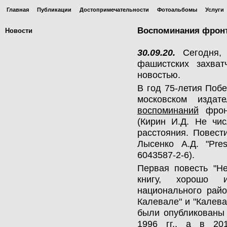
Главная
Публикации
Достопримечательности
Фотоальбомы
Услуги
Воспоминания фрон
Новости
30.09.20.
Сегодня, 
фашистских захват
новостью.
В год 75-летия Поб
московском издат
воспоминаний
фрон
(Кирин И.Д. Не чи
расстояния. Повест
Лысенко А.Д. "Pre
6043587-2-6).
Первая повесть "Н
книгу, хорошо и
национального райо
Калевале" и "Калева
были опубликованы 
1996 гг., а в 20