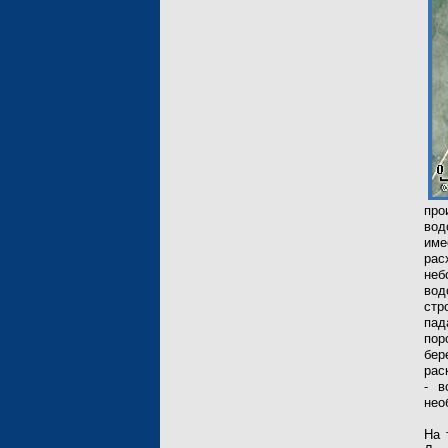
про
вод
име
рас
неб
во
стр
пад
пор
бер
рас
- в
нео
На 