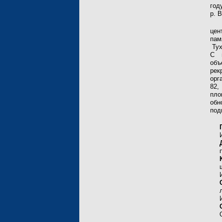
год
р. 
цен
пам
Тух
С 
об
ре
орг
82,
пло
обн
под