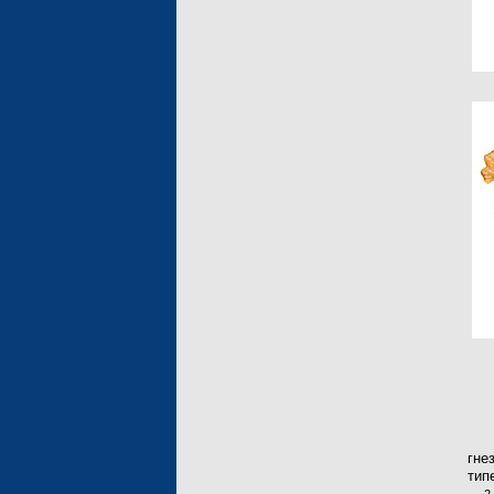
гне
тип