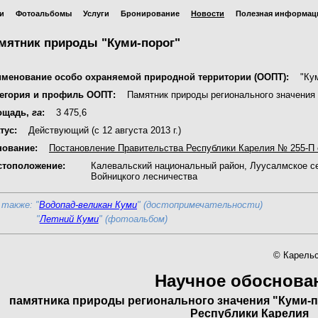
и
Фотоальбомы
Услуги
Бронирование
Новости
Полезная информац
мятник природы "Куми-порог"
именование особо охраняемой природной территории (ООПТ):
"Куми
тегория и профиль ООПТ:
Памятник природы регионального значения
ощадь,
га
:
3 475,6
тус:
Действующий (с 12 августа 2013 г.)
нование:
Постановление Правительства Республики Карелия № 255-П о
стоположение:
Калевальский национальный район, Луусалмское се
Войницкого лесничества
 также: "
Водопад-великан Куми
" (достопримечательности)
"
Летний Куми
" (фотоальбом)
© Карельс
Научное обоснова
памятника природы регионального значения "Куми-п
Республики Карелия