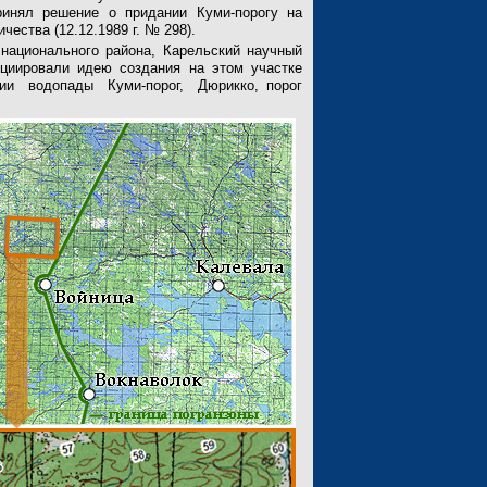
ринял решение о придании Куми-порогу на
чества (12.12.1989 г. № 298).
национального района, Карельский научный
циировали идею создания на этом участке
ии водопады Куми-порог, Дюрикко, порог