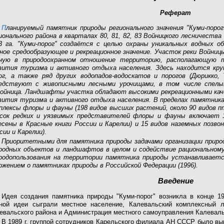
Реферат
П
ланируемый памятник природы регионального значения "Куми-поро
ионального района в кварталах 80, 81, 82, 83 Войницкого лесничеств
3 га. "Куми-порог" создаётся с целью охраны уникальных водных о
ное средообразующее и рекреационное значение. Участок реки Войниц
ную в природоохранном отношение территорию, располагающую 
вития туризма и активного отдыха населения. Здесь находится кру
ог, а также ряд других водопадов-водоскатов и порогов (Дюрикко,
едствуют с живописными лесными урочищами, в том числе спелы
Войница. Ландшафты участка обладают высокими рекреационными кач
вития туризма и активного отдыха населения. В пределах памятни
плексы флоры и фауны (198 видов высших растений, около 90 видов 
сок редких и уязвимых представителей флоры и фауны включает 1
есены в Красные книги России и Карелии) и 15 видов наземных позвон
сии и Карелии).
Приоритетными для памятника природы задачами организации приро
родных объектов и ландшафтов в целом и содействие рациональному
родопользования на территории памятника природы устанавливае
ожением о памятниках природы в Российской Федерации (1996).
Введение
Идея создания памятника природы "Куми-порог" возникла в конце 19
ной идеи сыграли местное население, Калевальский комплексный л
евальского района и Администрация местного самоуправления Калеваль
В 1989 г. группой сотрудников Карельского филиала АН СССР было вы