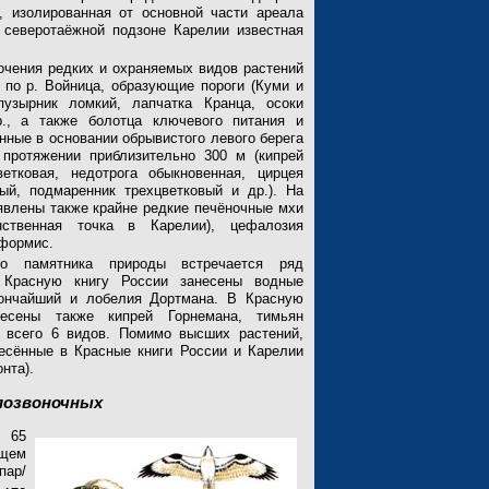
, изолированная от основной части ареала
в северотаёжной подзоне Карелии известная
чения редких и охраняемых видов растений
по р. Войница, образующие пороги (Куми и
 пузырник ломкий, лапчатка Кранца, осоки
., а также болотца ключевого питания и
нные в основании обрывистого левого берега
 протяжении приблизительно 300 м (кипрей
ветковая, недотрога обыкновенная, цирцея
ый, подмаренник трехцветковый и др.). На
явлены также крайне редкие печёночные мхи
нственная точка в Карелии), цефалозия
иформис.
го памятника природы встречается ряд
 Красную книгу России занесены водные
тончайший и лобелия Дортмана. В Красную
есены также кипрей Горнемана, тимьян
, всего 6 видов. Помимо высших растений,
есённые в Красные книги России и Карелии
нта).
позвоночных
 65
ющем
пар/