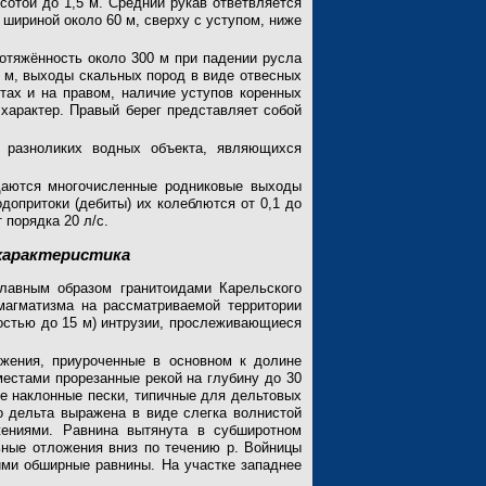
отой до 1,5 м. Средний рукав ответвляется
 шириной около 60 м, сверху с уступом, ниже
ротяжённость около 300 м при падении русла
5 м, выходы скальных пород в виде отвесных
стах и на правом, наличие уступов коренных
 характер. Правый берег представляет собой
и разноликих водных объекта, являющихся
даются многочисленные родниковые выходы
допритоки (дебиты) их колеблются от 0,1 до
 порядка 20 л/с.
 характеристика
лавным образом гранитоидами Карельского
 магматизма на рассматриваемой территории
остью до 15 м) интрузии, прослеживающиеся
жения, приуроченные в основном к долине
естами прорезанные рекой на глубину до 30
ые наклонные пески, типичные для дельтовых
 дельта выражена в виде слегка волнистой
ениями. Равнина вытянута в субширотном
ьные отложения вниз по течению р. Войницы
ми обширные равнины. На участке западнее