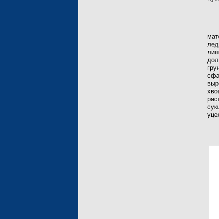
мат
лед
лиш
дол
гру
сфа
выр
хво
рас
сук
уце