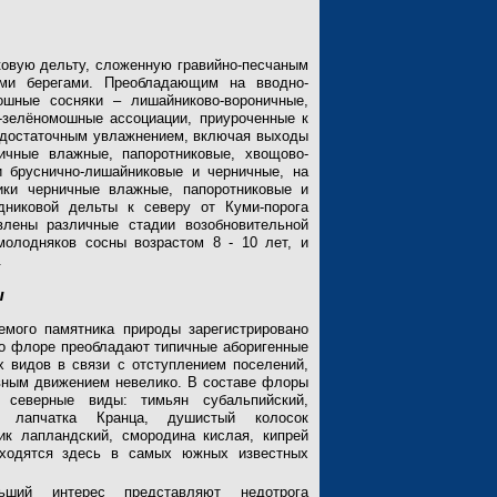
овую дельту, сложенную гравийно-песчаным
ыми берегами. Преобладающим на вводно-
шные сосняки – лишайниково-вороничные,
-зелёномошные ассоциации, приуроченные к
 достаточным увлажнением, включая выходы
ичные влажные, папоротниковые, хвощово-
 бруснично-лишайниковые и черничные, на
ки черничные влажные, папоротниковые и
дниковой дельты к северу от Куми-порога
лены различные стадии возобновительной
молодняков сосны возрастом 8 - 10 лет, и
.
ы
емого памятника природы зарегистрировано
Во флоре преобладают типичные аборигенные
 видов в связи с отступлением поселений,
ивным движением невелико. В составе флоры
 северные виды: тимьян субальпийский,
я, лапчатка Кранца, душистый колосок
ик лапландский, смородина кислая, кипрей
аходятся здесь в самых южных известных
ший интерес представляют недотрога