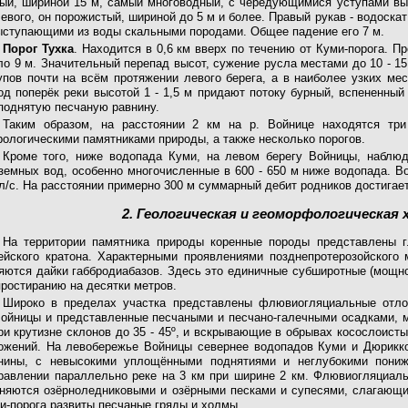
ый, шириной 15 м, самый многоводный, с чередующимися уступами выс
левого, он порожистый, шириной до 5 м и более. Правый рукав - водоскат
ыступающими из воды скальными породами. Общее падение его 7 м.
Порог Тухка
. Находится в 0,6 км вверх по течению от Куми-порога. П
ло 9 м. Значительный перепад высот, сужение русла местами до 10 - 1
упов почти на всём протяжении левого берега, а в наиболее узких ме
од поперёк реки высотой 1 - 1,5 м придают потоку бурный, вспененный
поднятую песчаную равнину.
Таким образом, на расстоянии 2 км на р. Войнице находятся тр
рологическими памятниками природы, а также несколько порогов.
Кроме того, ниже водопада Куми, на левом берегу Войницы, наблю
земных вод, особенно многочисленные в 600 - 650 м ниже водопада. Во
 л/с. На расстоянии примерно 300 м суммарный дебит родников достигает
2. Геологическая и геоморфологическая
На территории памятника природы коренные породы представлены г
ейского кратона. Характерными проявлениями позднепротерозойского
яются дайки габбродиабазов. Здесь это единичные субширотные (мощн
простиранию на десятки метров.
Широко в пределах участка представлены флювиогляциальные отло
Войницы и представленные песчаными и песчано-галечными осадками, м
ри крутизне склонов до 35 - 45º, и вскрывающие в обрывах косослоист
ожений. На левобережье Войницы севернее водопадов Куми и Дюрикко
нины, с невысокими уплощёнными поднятиями и неглубокими пониж
равлении параллельно реке на 3 км при ширине 2 км. Флювиогляциал
няются озёрноледниковыми и озёрными песками и супесями, слагающи
и-порога развиты песчаные гряды и холмы.