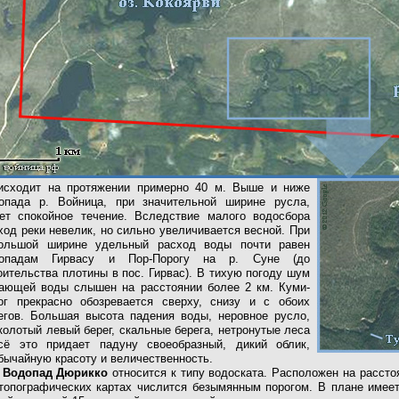
исходит на протяжении примерно 40 м. Выше и ниже
опада р. Войница, при значительной ширине русла,
ет спокойное течение. Вследствие малого водосбора
ход реки невелик, но сильно увеличивается весной. При
ольшой ширине удельный расход воды почти равен
допадам Гирвасу и Пор-Порогу на р. Суне (до
оительства плотины в пос. Гирвас). В тихую погоду шум
ающей воды слышен на расстоянии более 2 км. Куми-
ог прекрасно обозревается сверху, снизу и с обоих
егов. Большая высота падения воды, неровное русло,
колотый левый берег, скальные берега, нетронутые леса
сё это придает падуну своеобразный, дикий облик,
бычайную красоту и величественность.
Водопад Дюрикко
относится к типу водоската. Расположен на расстоя
топографических картах числится безымянным порогом. В плане имеет