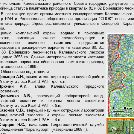
у исполком Калевальского районного Совета народных депутатов п
Войница статуса памятника природы в кварталах 81 и 82 Войницкого лесни
В настоящее время органы местного самоуправления Калевальского 
тр РАН и Региональная общественная организация "СПОК" вновь ини
ятника природы. Здесь расположены уникальные в Северной Карел
ка.
целью комплексной охраны водных и природных
ъектов, имеющих важное средообразующее и
креационное значение, памятник предлагается
анизовать в расширенном варианте - в кварталах 80, 81,
 83 Войницкого лесничества Калевальского лесхоза
щадью 3653 га. Данные материалы являются частично
овленным вариантом обоснования памятника природы,
готовленного в 1989 г.
Обоснование подготовили:
Громцев А.Н.
, заместитель директора по научной работе
Института леса КарНЦ РАН, д.с.-х.н.;
Дрючин А.И.
, глава Калевальского городского
поселения;
Кравченко А.В.
, заведующий лабораторией ланд-
шафтной экологии и охраны лесных экосистем
Института леса КарНЦ РАН, к.б.н.;
Сазонов С.В.
, ведущий научный сотрудник лаборатории
ландшафтной экологии и охраны лесных экосистем
Института леса КарНЦ РАН, к.б.н.;
Старцев Н.С.
, начальник Гидрогеологической службы
Объединения "Карелкурорт" (материалы 1989 г.).