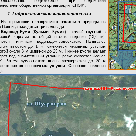
Обоснование подготовлено при содействии
иональной общественной организации "СПОК".
1. Гидрологическая характеристика
На территории планируемого памятника природы на
е Войница находятся три водопада.
Водопад Куми
(
Кульми
,
Кумио
) - самый крупный в
ерной Карелии по общей высоте падения (13,6 м),
яется типичным водопадом-водоскатом. Начинаясь
огом высотой до 1 м, сменяется неровным уступом
отой около 8 м шириной до 25 м. Нижнее русло делает
орот под значительным углом и резко сужается (менее
м). Затем русло потока вновь расширяется до 20 м
сложняется поперечным уступом. Основное падение
ды