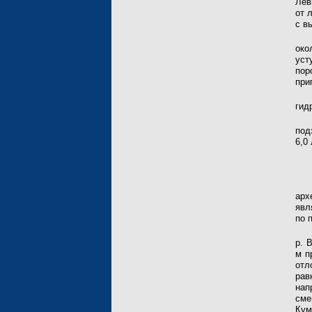
Лев
от 
с в
око
уст
пор
при
гид
под
6,0
арх
явл
по 
р. 
м п
отл
рав
нап
сме
Кум