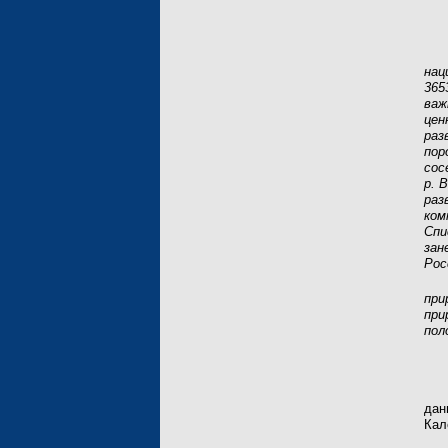
нац
365
важ
цен
раз
пор
сос
р. 
раз
ком
Спи
зан
Рос
при
при
пол
дан
Кал