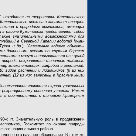
г" находится на территории Калевальского
а Калевальского лесхоза и занимает площадь
бъектов и природных комплексов, имеющих
ы в районе Куми-порога представляет собой
также значительными возможностями для
пнейший в Северной Карелии водопад Куми-
 Тухка и др.). Уникальные водные объекты
ми долинными лесами по крутым берегам
ествами и могут использоваться для целей
ка природы сохраняются типичные таёжные
птиц, млекопитающих, амфибий и рептилий).
8 видов растений и лишайников (8 из них
очных (12 из них занесены в Красные книги
допользования являются охрана уникальных
 рекреационному освоению участка. Режим
тся в соответствии с типовым Примерным
90-х гг. Значительную роль в продвижении
еспромхоз, Госкомитет по охране природы
ского национального района.
полнено его научное обоснование. В этом же