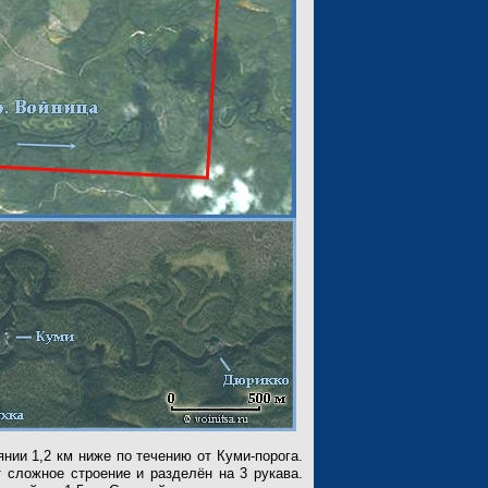
нии 1,2 км ниже по течению от Куми-порога.
 сложное строение и разделён на 3 рукава.