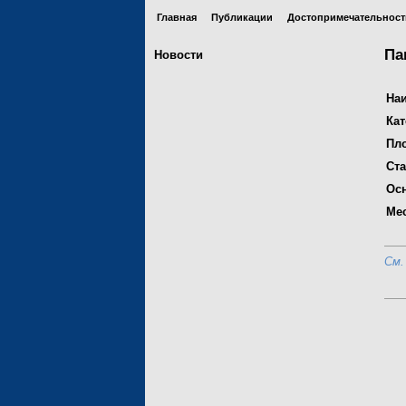
Главная
Публикации
Достопримечательност
Па
Новости
На
Ка
Пл
Ста
Ос
Ме
См.