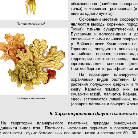
обыкновенная (наиболее северная
точка) и мерингия трехнервная (
ещё из одного пункта).
Основными местами сосредото
Полушник озёрный
являются выходы коренных пород 
Тухка): тимьян субарктический,
Буксбаума и волосовидная и др
связанные с ними ельники прируче
р. Войница ниже Куми-порога на
Горнемана, звездчатка чашечкоц
альпийская, воронец красноплодн
территории памятника природы вы
юргенманландия северная (еди
Лоитлесберга и тегралофозия сет
На территории планируемо
охраняемых видов растений. В
растения полушники озёрный и 
книгу Карелии помимо них вн
субарктический, лапчатка Кранца
Лобария лёгочная
здесь встречаются лишайники, вн
(лобария лёгочная и бриория Фремо
5. Характеристика фауны наземных 
На территории планируемого памятника природы обнаружено
здящихся видов птиц. Плотность населения пернатых в преоблада
е местности - сухих беломошных сосняках - низка и составляет 80 - 90 