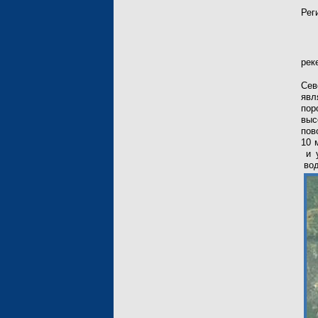
Рег
рек
Сев
явл
пор
выс
пов
10 
и у
во