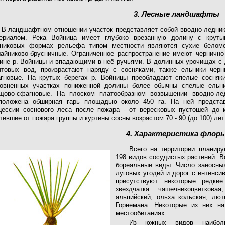
3. Лесные ландшафты
В ландшафтном отношении участок представляет собой вводно-ледник
ериалом. Река Войница имеет глубоко врезанную долину с крут
никовых формах рельефа типом местности являются сухие беломо
айниково-брусничные. Ограниченное распространение имеют чернично
ине р. Войницы и впадающими в неё ручьями. В долинных урочищах с
нтовых вод, произрастают наряду с сосняками, также ельники черн
гновые. На крутых берегах р. Войницы преобладают спелые сосняки
овненных участках пониженной долины более обычны спелые ельни
щово-сфагновые. На плоском платообразном возвышении вводно-ле
положена обширная гарь площадью около 450 га. На ней представ
цессии соснового леса после пожара - от вересковых пустошей до 
левшие от пожара группы и куртины сосны возрастом 70 - 90 (до 100) лет
4. Характеристика флор
Всего на территории планиру
198 видов сосудистых растений. 
бореальные виды. Число заносных
луговых угодий и дорог с интенс
присутствуют некоторые редкие
звездчатка чашечникоцветкова
альпийский, ольха кольская, лют
Горнемана. Некоторые из них н
местообитаниях.
Из южных видов наиболь